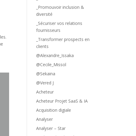
_Promouvoir inclusion &
diversité
_Sécuriser vos relations
fournisseurs
les.
_Transformer prospects en
ue
clients
@Alexandre_Issaka
@Cecile_Missol
@Sekaina
@Vered J
Acheteur
Acheteur Projet SaaS & IA
Acquisition digiale
Analyser
Analyser – Star