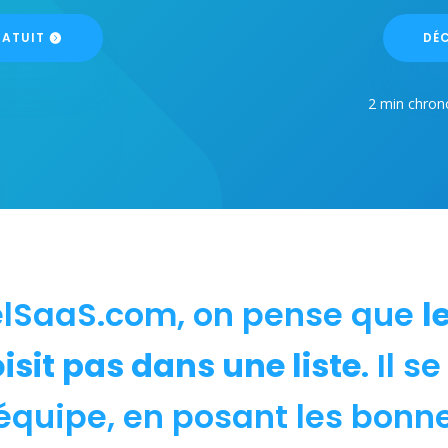
RATUIT
DÉC
2 min chron
elSaaS.com, on pense que
l
isit pas dans une liste
. Il s
équipe, en posant les bonn