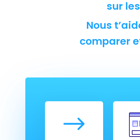
sur le
Nous t’aid
comparer et
$