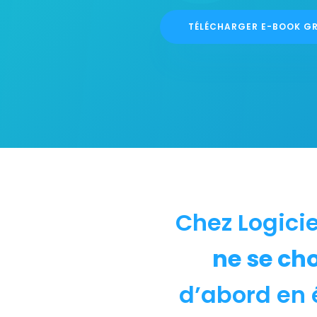
TÉLÉCHARGER E-BOOK G
Chez Logici
ne se cho
d’abord en 