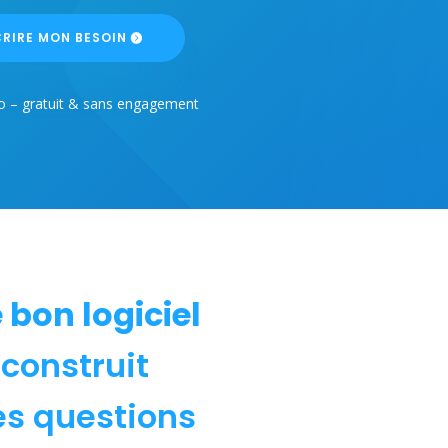
RIRE MON BESOIN
o – gratuit & sans engagement
e bon logiciel
e construit
es questions