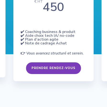
450
€ HT
✔️ Coaching business & produit
✔️ Aide choix tech IA/ no-code
✔️ Plan d’action agile
✔️ Note de cadrage Achat
👉
Vous avancez structuré et serein.
PRENDRE RENDEZ-VOUS