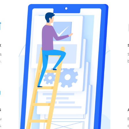
X
s
.
S
ou
.