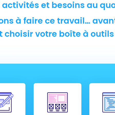
s activités et besoins au quo
ons à faire ce travail… av
 choisir votre boîte à outil