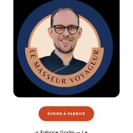
ÉCRIRE À FABRICE
🌿 Fabrice Gorlin — Le